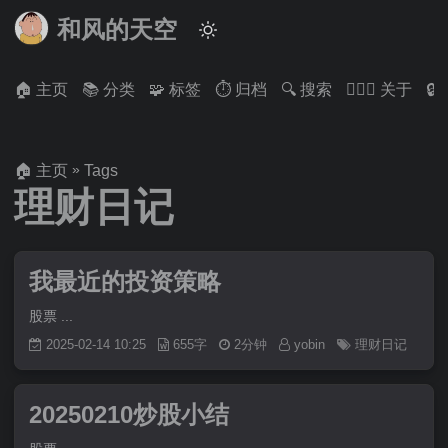
和风的天空
🏠 主页
📚 分类
🧩 标签
⏱ 归档
🔍 搜索
🙋🏻‍♂️ 关于

»
🏠 主页
Tags
理财日记
我最近的投资策略
股票 ...
2025-02-14 10:25
655字
2分钟
yobin
理财日记
20250210炒股小结