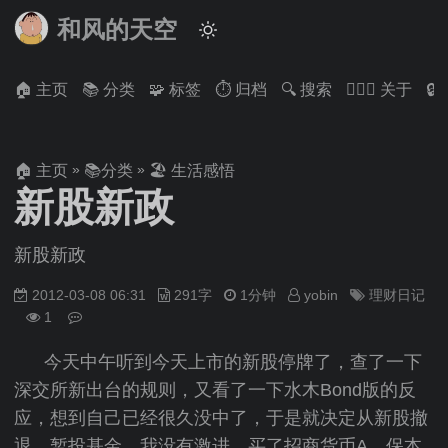
和风的天空
🏠 主页
📚 分类
🧩 标签
⏱ 归档
🔍 搜索
🙋🏻‍♂️ 关于

»
»
🏠 主页
📚分类
🏖 生活感悟
新股新政
新股新政
2012-03-08 06:31
291字
1分钟
yobin
理财日记
1
今天中午听到今天上市的新股停牌了，查了一下
深交所新出台的规则，又看了一下水木Bond版的反
应，想到自己已经很久没中了，于是就决定从新股撤
退，暂投基金。我没有激进，买了招商货币A，保本