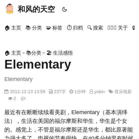
和风的天空
🏠 主页
📚 分类
🧩 标签
⏱ 归档
🔍 搜索
🙋🏻‍♂️ 关于

»
»
🏠 主页
📚分类
🏖 生活感悟
Elementary
Elementary
2012-12-13 13:59
237字
1分钟
yobin
音乐电影
2
最近有在断断续续看美剧，Elementary（基本演绎
法），生活在美国的福尔摩斯和华生，华生是个女
的。感觉上，不管是福尔摩斯还是华生，都比原著能
力强太多了。电视的节奏很快，在40多分钟里有时候