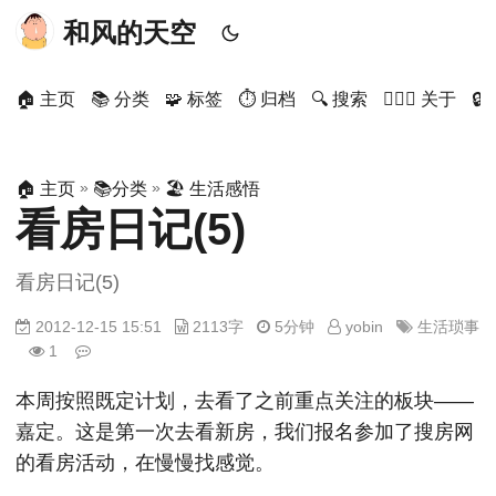
和风的天空
🏠 主页
📚 分类
🧩 标签
⏱ 归档
🔍 搜索
🙋🏻‍♂️ 关于

»
»
🏠 主页
📚分类
🏖 生活感悟
看房日记(5)
看房日记(5)
2012-12-15 15:51
2113字
5分钟
yobin
生活琐事
1
本周按照既定计划，去看了之前重点关注的板块——
嘉定。这是第一次去看新房，我们报名参加了搜房网
的看房活动，在慢慢找感觉。