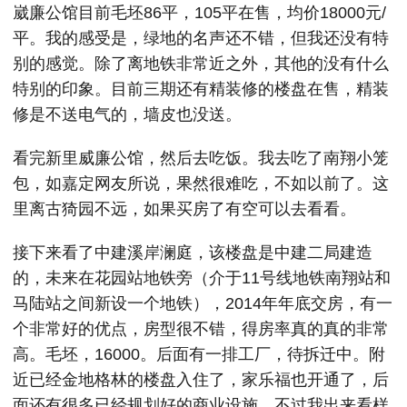
崴廉公馆目前毛坯86平，105平在售，均价18000元/
平。我的感受是，绿地的名声还不错，但我还没有特
别的感觉。除了离地铁非常近之外，其他的没有什么
特别的印象。目前三期还有精装修的楼盘在售，精装
修是不送电气的，墙皮也没送。
看完新里威廉公馆，然后去吃饭。我去吃了南翔小笼
包，如嘉定网友所说，果然很难吃，不如以前了。这
里离古猗园不远，如果买房了有空可以去看看。
接下来看了中建溪岸澜庭，该楼盘是中建二局建造
的，未来在花园站地铁旁（介于11号线地铁南翔站和
马陆站之间新设一个地铁），2014年年底交房，有一
个非常好的优点，房型很不错，得房率真的真的非常
高。毛坯，16000。后面有一排工厂，待拆迁中。附
近已经金地格林的楼盘入住了，家乐福也开通了，后
面还有很多已经规划好的商业设施。不过我出来看样