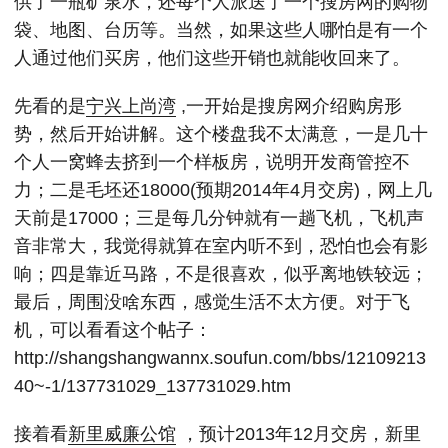
供了一瓶矿泉水，还每个人派送了一个搜房网的购物
袋、地图、台历等。当然，如果这些人哪怕是有一个
人通过他们买房，他们这些开销也就能收回来了。
先看的是
宁兴上尚湾
,一开始是搜房网介绍购房形
势，然后开始讲解。这个楼盘我不太满意，一是几十
个人一窝蜂去挤到一个样板房，说明开发商管控不
力；二是毛坯还18000(预期2014年4月交房)，网上几
天前是17000；三是每几分钟就有一趟飞机，飞机声
音非常大，我觉得就算在室内听不到，恐怕也会有影
响；四是靠近马路，不是很喜欢，似乎离地铁较远；
最后，周围没啥东西，感觉生活不太方便。对于飞
机，可以看看这个帖子：
http://shangshangwannx.soufun.com/bbs/12109213
40~-1/137731029_137731029.htm
接着看
新里威廉公馆
，预计2013年12月交房，新里