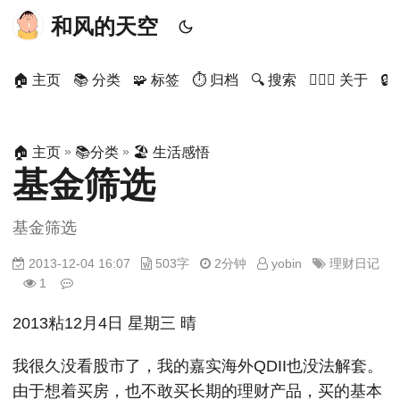
和风的天空
🏠 主页
📚 分类
🧩 标签
⏱ 归档
🔍 搜索
🙋🏻‍♂️ 关于

»
»
🏠 主页
📚分类
🏖 生活感悟
基金筛选
基金筛选
2013-12-04 16:07
503字
2分钟
yobin
理财日记
1
2013粘12月4日 星期三 晴
我很久没看股市了，我的嘉实海外QDII也没法解套。
由于想着买房，也不敢买长期的理财产品，买的基本