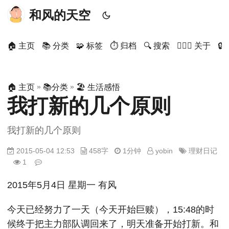
和风的天空
🏠 主页
📚 分类
🧩 标签
⏱ 归档
🔍 搜索
🙋🏻‍♂️ 关于

»
»
🏠 主页
📚分类
🏖 生活感悟
我打新的几个原则
我打新的几个原则
2015-05-04 12:53
458字
1分钟
yobin
理财日记
1
2015年5月4日 星期一 有风
今天已经努力了一天（今天开始巨赎），15:48的时
候终于把主力部队调回来了，明天准备开始打新。和