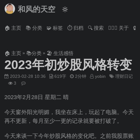
和风的天空
🏠 主页
📚 分类
🧩 标签
⏱ 归档
🔍 搜索
🙋🏻‍♂️ 关于

»
»
🏠 主页
📚分类
🏖 生活感悟
2023年初炒股风格转变
2023-02-28 10:36
619字
2分钟
yobin
理财日记
3
2023年2月28日 星期二 晴
今天窗外阳光明媚，我坐在床上，玩起了电脑。今天
再不更新，每月至少一更的记录就要被打破了。
今天来谈一下今年炒股风格的变化吧。之前我股票账