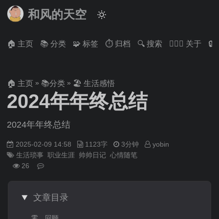
和风的天空
🏠 主页
📚 分类
🧩 标签
⏱ 归档
🔍 搜索
🙋🏻‍♂️ 关于

»
»
🏠 主页
📚分类
🏖 生活感悟
2024年年终总结
2024年年终总结
2025-02-09 14:58
1123字
3分钟
yobin
生活琐事
职业生涯
帅帅日记
心情随笔
26
文章目录
零、回顾