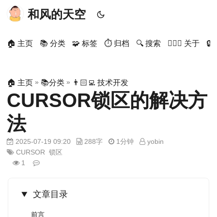
和风的天空
🏠 主页
📚 分类
🧩 标签
⏱ 归档
🔍 搜索
🙋🏻‍♂️ 关于

»
»
🏠 主页
📚分类
👨🏻‍💻 技术开发
CURSOR锁区的解决方
法
2025-07-19 09:20
288字
1分钟
yobin
CURSOR
锁区
1
文章目录
前言