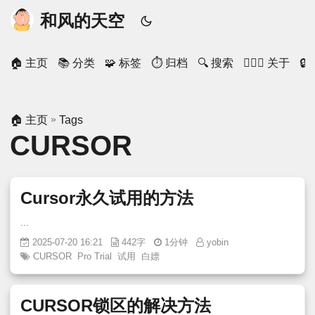
和风的天空
🏠 主页
📚 分类
🧩 标签
⏱ 归档
🔍 搜索
🙋🏻‍♂️ 关于

»
🏠 主页
Tags
CURSOR
Cursor永久试用的方法
...
2025-07-20 16:21
442字
1分钟
yobin
CURSOR
Pro Trial
试用
白嫖
CURSOR锁区的解决方法