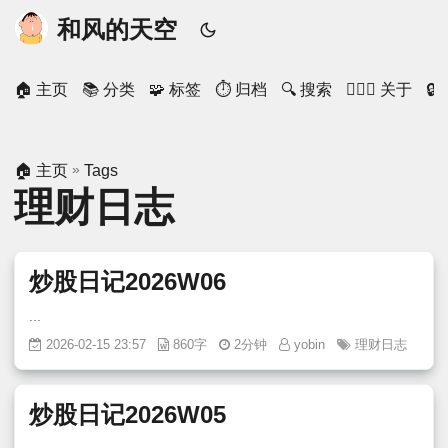
和风的天空
🏠 主页
📚 分类
🧩 标签
⏱ 归档
🔍 搜索
🙋🏻‍♂️ 关于

»
🏠 主页
Tags
理财日志
炒股日记2026W06
...
2026-02-15 23:57
860字
2分钟
yobin
理财日志
炒股日记2026W05