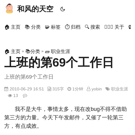
和风的天空
🏠 主页
📚 分类
🧩 标签
⏱ 归档
🔍 搜索
🙋🏻‍♂️ 关于

»
»
🏠 主页
📚分类
🧱 职业生涯
上班的第69个工作日
上班的第69个工作日
2010-06-29 16:51
315字
1分钟
yobin
职业生涯
13
我不是大牛，事情太多，现在改bug不得不借助
第三方的力量。今天下午发邮件，又催了一轮第三
方，有点成效。