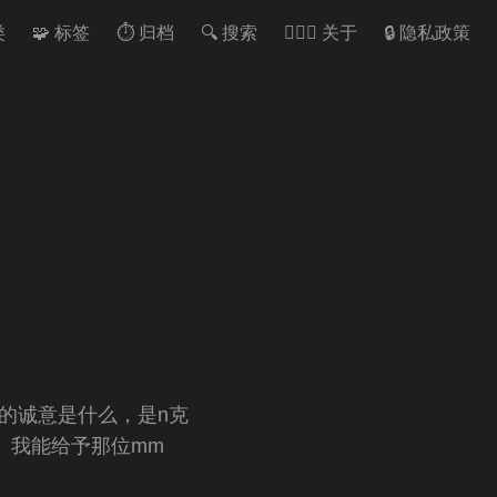
类
🧩 标签
⏱ 归档
🔍 搜索
🙋🏻‍♂️ 关于
🔒 隐私政策
的诚意是什么，是n克
。我能给予那位mm