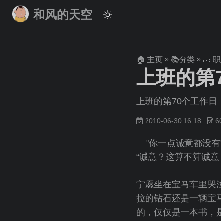
和风的天空
»
»
🏠 主页
📚分类
🧱 
上班的第
上班的第70个工作日
2010-06-30 16:18
"你一点诚意都没有
“诚意？这算不算诚意
宁愿坐在宝马车里哭
拉的钻石还是一辆宝
的，仅仅是一本书，