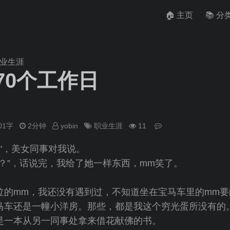
🏠 主页
📚 分
职业生涯
70个工作日
601字
2分钟
yobin
职业生涯
11
"，美女同事对我说。
？”，话说完，我给了她一样东西，mm笑了。
泣的mm，我还没有遇到过，不知道坐在宝马车里的mm要
马车还是一幢小洋房。那些，都是我这个穷光蛋所没有的
是一本从另一同事处拿来借花献佛的书。