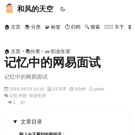
和风的天空
🏠 主页
📚 分类
🧩 标签
⏱ 归档
🔍 搜索
🙋🏻‍♂️ 关于

»
»
🏠 主页
📚分类
🧱 职业生涯
记忆中的网易面试
记忆中的网易面试
2016-09-23 14:18
1376字
3分钟
yobin
记忆中的
职业生涯
1
文章目录
附上今天看到的那段话：