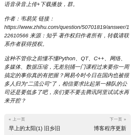
语音录音上传+下载播放，群。
作者：韦易笑 链接：
https://www.zhihu.com/question/50701819/answer/1
22610566 来源：知乎 著作权归作者所有，转载请联
系作者获得授权。
这种不管你之前懂不懂Python、QT、C++、网络、
多媒体、数据压缩，无差别捅一门课程过来要你一周
搞定的事你真的有把握？网易今时今日在国内也被很
多人归为“二流公司”了，相信要求比起第一梯队的公
司还是要低多了吧，亲们要不要去腾讯阿里试试水再
来开腔？
« 上一页
下一页 »
早上的太阳(1) 旧乡旧
博客程序更新