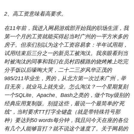
2、高工资意味着高要求。
在11年前，我进入网易游戏部开始我的职场生涯，我
第一个月的工资就能买得起当时广州的一平方米多的
房子。但亲们别以为这个工资容易拿：半年试用期，
试用结束后三分之一的新员工被淘汰。我亲眼看到当
时被淘汰的同事和我们在员村四横路的烧烤摊上吃完
分手饭以后嚎啕大哭，二十二三岁风华正茂的
985/211毕业生，男的，从北方第一次过来广州，举
目无亲，就业马上就失业。怎么淘汰？一个星期复刻
一个SQLite、Apache、Bash之类的，做个Toy级别的
经典应用复制版。别提这些，最说一个最简单的“死
线”，当时要求TT打字全键盘（就是带特殊符号那
种）要达到50 words每分钟，我且问今天在座的各位
有几个人能够盲打？就不说这个速度了。关于网易的