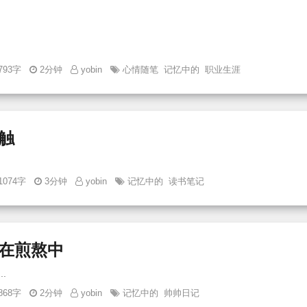
793字
2分钟
yobin
心情随笔
记忆中的
职业生涯
触
1074字
3分钟
yobin
记忆中的
读书笔记
在煎熬中
报名还在煎熬中 ...
868字
2分钟
yobin
记忆中的
帅帅日记