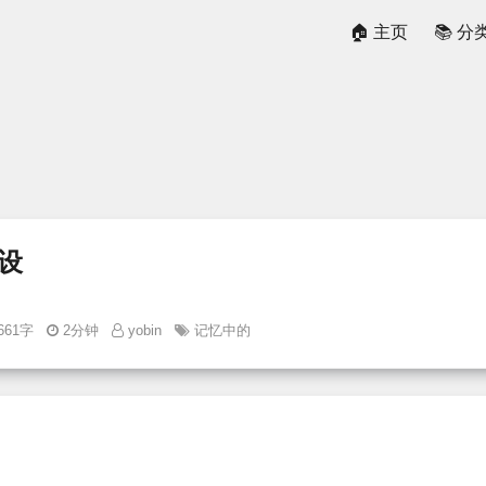
🏠 主页
📚 分
设
661字
2分钟
yobin
记忆中的