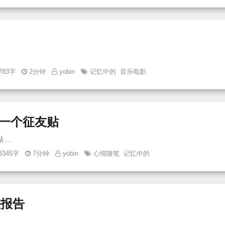
783字
2分钟
yobin
记忆中的
音乐电影
一个征友贴
多年前看到的一个征友贴 ...
3345字
7分钟
yobin
心情随笔
记忆中的
差报告