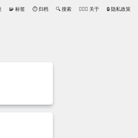
类
🧩 标签
⏱ 归档
🔍 搜索
🙋🏻‍♂️ 关于
🔒 隐私政策