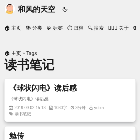
和风的天空
🏠 主页
📚 分类
🧩 标签
⏱ 归档
🔍 搜索
🙋🏻‍♂️ 关于

»
🏠 主页
Tags
读书笔记
《球状闪电》读后感
《球状闪电》读后感 ...
2019-09-02 15:13
1080字
3分钟
yobin
读书笔记
勉传