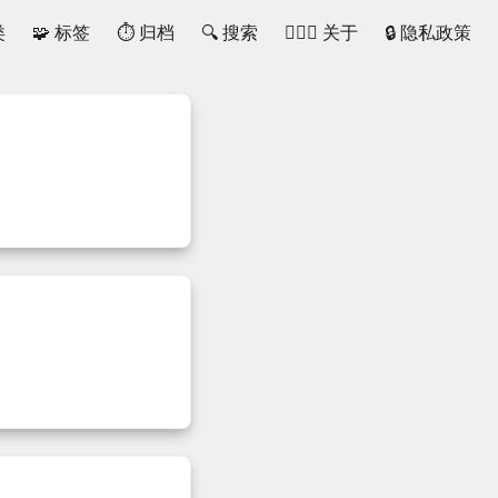
类
🧩 标签
⏱ 归档
🔍 搜索
🙋🏻‍♂️ 关于
🔒 隐私政策