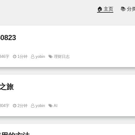
🏠 主页
📚 分
0823
346字
1分钟
yobin
理财日志
用之旅
804字
2分钟
yobin
AI