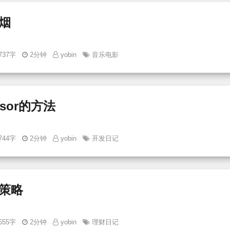
烟
737字
2分钟
yobin
音乐电影
sor的方法
744字
2分钟
yobin
开发日记
策略
655字
2分钟
yobin
理财日记