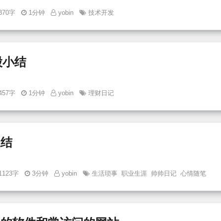
370字
1分钟
yobin
技术开发
炒股小结
457字
1分钟
yobin
理财日记
总结
1123字
3分钟
yobin
生活琐事
职业生涯
帅帅日记
心情随笔